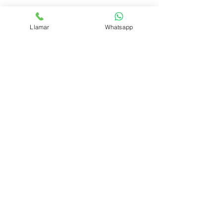
COCTEL EL SABUESO
Llamar
Whatsapp
GIN CON COCO
Síguenos
Medios de pago