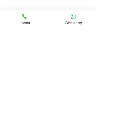
COCTEL EL SABUESO
Llamar
Whatsapp
GIN CON COCO
Síguenos
Medios de pago