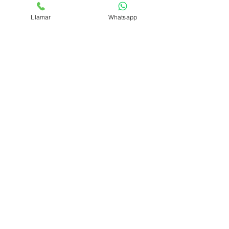
COCTEL EL SABUESO
Llamar
Whatsapp
GIN CON COCO
Síguenos
Medios de pago