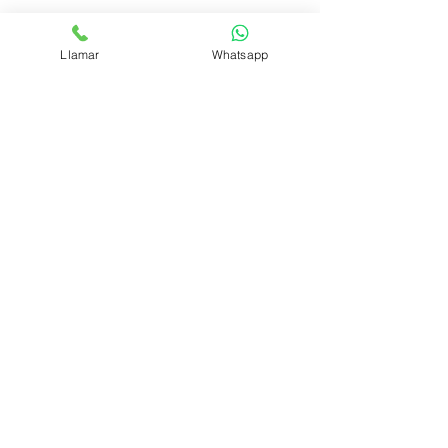
COCTEL EL SABUESO
Llamar
Whatsapp
GIN CON COCO
Síguenos
Medios de pago