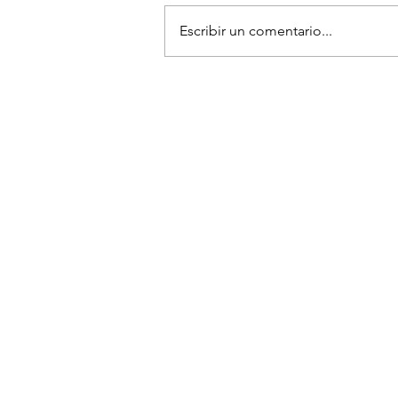
Escribir un comentario...
Preguntas Frecuentes
Diviértete
Contacto