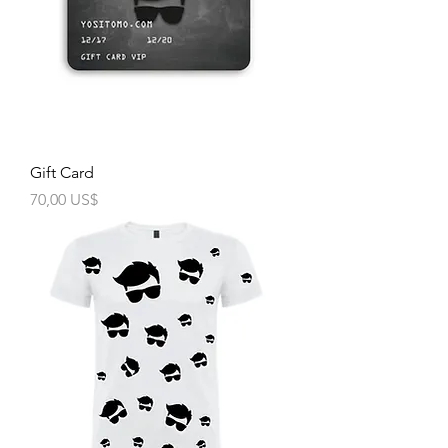
Gift Card
Precio
70,00 US$