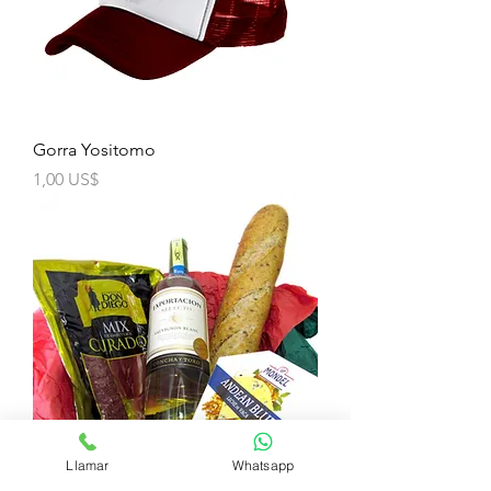
Gorra Yositomo
Precio
1,00 US$
Llamar
Whatsapp