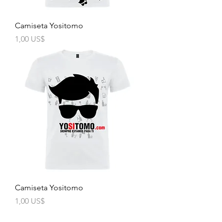
Camiseta Yositomo
Precio
1,00 US$
Camiseta Yositomo
Precio
1,00 US$