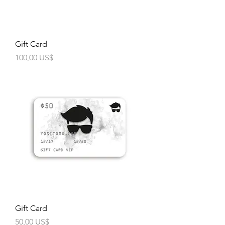
Gift Card
Precio
100,00 US$
Gift Card
Precio
50,00 US$