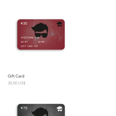
Gift Card
Precio
30,00 US$