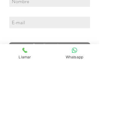
Suscríbete ahora
Llamar
Whatsapp
Preguntas Frecuentes
Diviértete
Contacto
info@yositomo.com
Ecuador
* El exceso de alcohol es perjudicial para la
salud
* Prohibase el expendio de