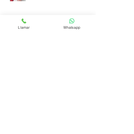
Llamar
Whatsapp
COCTEL EL SABUESO
GIN CON COCO
Síguenos
Medios de pago